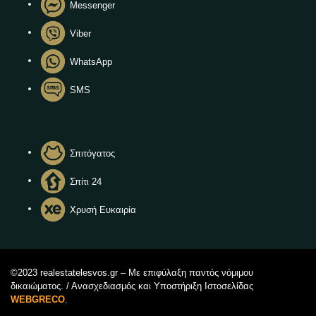
Messenger
Viber
WhatsApp
SMS
Σπιτόγατος
Σπίτι 24
Χρυσή Ευκαιρία
©2023 realestatelesvos.gr – Με επιφύλαξη παντός νόμιμου
δικαιώματος. / Ανασχεδιασμός και Υποστήριξη Ιστοσελίδας
WEBGRECO
.