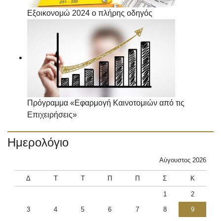
Εξοικονομώ 2024 ο πλήρης οδηγός
Πρόγραμμα «Εφαρμογή Καινοτομιών από τις
Επιχειρήσεις»
Ημερολόγιο
Αύγουστος 2026
Δ
Τ
Τ
Π
Π
Σ
Κ
1
2
3
4
5
6
7
8
9