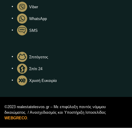
Viber
WhatsApp
SMS
Σπιτόγατος
Σπίτι 24
Χρυσή Ευκαιρία
©2023 realestatelesvos.gr – Με επιφύλαξη παντός νόμιμου
δικαιώματος. / Ανασχεδιασμός και Υποστήριξη Ιστοσελίδας
WEBGRECO
.