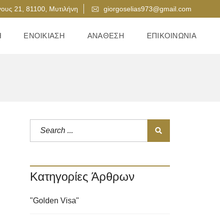
ους 21, 81100, Μυτιλήνη
giorgoselias973@gmail.com
Η
ΕΝΟΙΚΊΑΣΗ
ΑΝΆΘΕΣΗ
ΕΠΙΚΟΙΝΩΝΊΑ
Κατηγορίες Άρθρων
"Golden Visa"