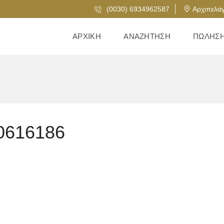
(0030) 6934962587
Αρχιπελάγ
ΑΡΧΙΚΉ
ΑΝΑΖΉΤΗΣΗ
ΠΏΛΗΣ
0616186