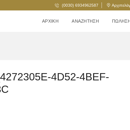
(0030) 6934962587
Αρχιπελάγ
ΑΡΧΙΚΉ
ΑΝΑΖΉΤΗΣΗ
ΠΏΛΗΣ
_4272305E-4D52-4BEF-
3C