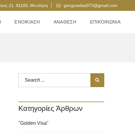
ους 21, 81100, Μυτιλήνη
giorgoselias973@gmail.com
Η
ΕΝΟΙΚΊΑΣΗ
ΑΝΆΘΕΣΗ
ΕΠΙΚΟΙΝΩΝΊΑ
Κατηγορίες Άρθρων
"Golden Visa"