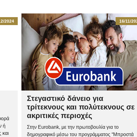
12/2024
16/11/20
Στεγαστικό δάνειο για
τρίτεκνους και πολύτεκνους σε
ακριτικές περιοχές
φορά
ν ή
Στην Eurobank, με την πρωτοβουλία για το
 και
δημογραφικό μέσω του προγράμματος “Μπροστά