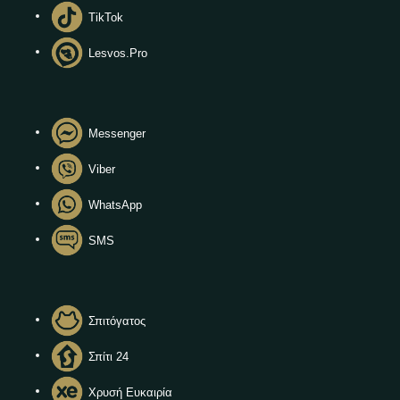
TikTok
Lesvos.Pro
Messenger
Viber
WhatsApp
SMS
Σπιτόγατος
Σπίτι 24
Χρυσή Ευκαιρία