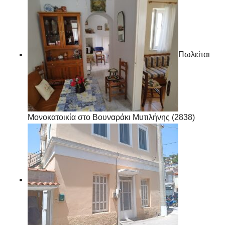
Πωλείται
Μονοκατοικία στο Βουναράκι Μυτιλήνης (2838)