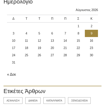
Ημερολόγιο
Αύγουστος 2026
Δ
Τ
Τ
Π
Π
Σ
Κ
1
2
3
4
5
6
7
8
9
10
11
12
13
14
15
16
17
18
19
20
21
22
23
24
25
26
27
28
29
30
31
« Δεκ
Ετικέτες Άρθρων
ΑΣΦΑΛΙΣΗ
ΔΑΝΕΙΑ
ΚΑΤΑΛΥΜΑΤΑ
ΞΕΝΟΔΟΧΕΙΑ