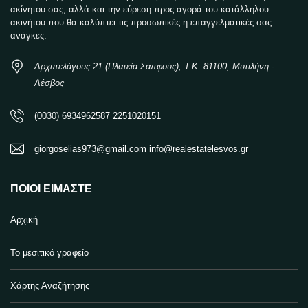
ακίνητου σας, αλλά και την εύρεση προς αγορά του κατάλληλου
ακινήτου που θα καλύπτει τις προσωπικές η επαγγελματικές σας
ανάγκες.
Αρχιπελάγους 21 (Πλατεία Σαπφούς), Τ.Κ. 81100, Μυτιλήνη -
Λέσβος
(0030) 6934962587 2251020151
giorgoselias973@gmail.com info@realestatelesvos.gr
ΠΟΙΟΙ ΕΊΜΑΣΤΕ
Αρχική
Το μεσιτικό γραφείο
Χάρτης Αναζήτησης