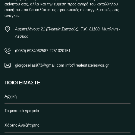
ακίνητου σας, αλλά και την εύρεση προς αγορά του κατάλληλου
ακινήτου που θα καλύπτει τις προσωπικές η επαγγελματικές σας
ανάγκες.
Αρχιπελάγους 21 (Πλατεία Σαπφούς), Τ.Κ. 81100, Μυτιλήνη -
Λέσβος
(0030) 6934962587 2251020151
giorgoselias973@gmail.com info@realestatelesvos.gr
ΠΟΙΟΙ ΕΊΜΑΣΤΕ
Αρχική
Το μεσιτικό γραφείο
Χάρτης Αναζήτησης