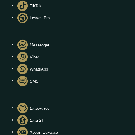
TikTok
Lesvos.Pro
Messenger
Viber
WhatsApp
SMS
Σπιτόγατος
Σπίτι 24
Χρυσή Ευκαιρία