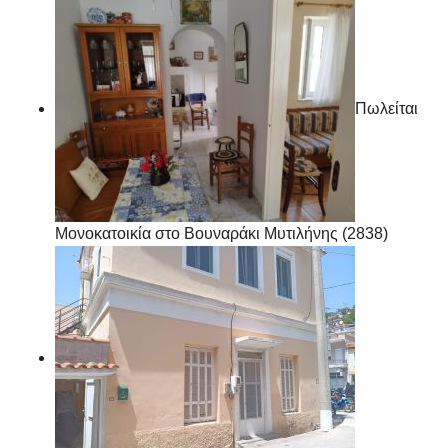
Πωλείται
Μονοκατοικία στο Βουναράκι Μυτιλήνης (2838)