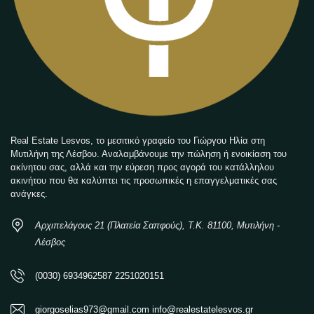
Real Estate Lesvos, το μεσιτικό γραφείο του Γιώργου Ηλία στη
Μυτιλήνη της Λέσβου. Αναλαμβάνουμε την πώληση ή ενοικίαση του
ακίνητου σας, αλλά και την εύρεση προς αγορά του κατάλληλου
ακινήτου που θα καλύπτει τις προσωπικές η επαγγελματικές σας
ανάγκες.
Αρχιπελάγους 21 (Πλατεία Σαπφούς), Τ.Κ. 81100, Μυτιλήνη -
Λέσβος
(0030) 6934962587 2251020151
giorgoselias973@gmail.com info@realestatelesvos.gr