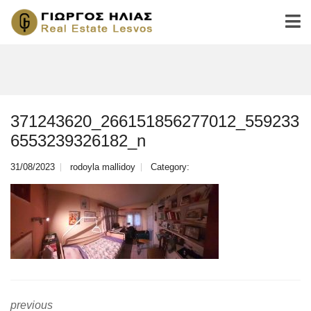
371243620_266151856277012_559233
6553239326182_n
31/08/2023
rodoyla mallidoy
Category:
previous