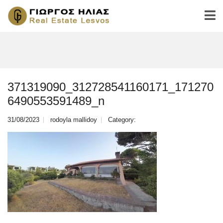
371319090_312728541160171_171270
6490553591489_n
31/08/2023
rodoyla mallidoy
Category: