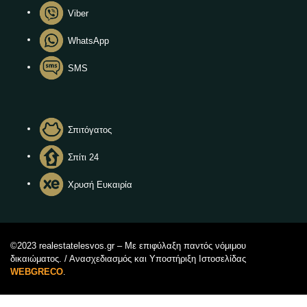
Viber
WhatsApp
SMS
Σπιτόγατος
Σπίτι 24
Χρυσή Ευκαιρία
©2023 realestatelesvos.gr – Με επιφύλαξη παντός νόμιμου
δικαιώματος. / Ανασχεδιασμός και Υποστήριξη Ιστοσελίδας
WEBGRECO
.