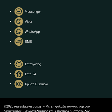
Messenger
Viber
WhatsApp
SMS
Σπιτόγατος
Σπίτι 24
Χρυσή Ευκαιρία
©2023 realestatelesvos.gr – Με επιφύλαξη παντός νόμιμου
δικαιώματος. / Ανασχεδιασμός και Υποστήριξη Ιστοσελίδας