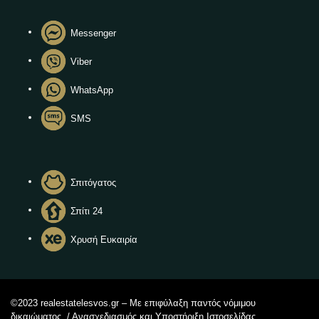
Messenger
Viber
WhatsApp
SMS
Σπιτόγατος
Σπίτι 24
Χρυσή Ευκαιρία
©2023 realestatelesvos.gr – Με επιφύλαξη παντός νόμιμου
δικαιώματος. / Ανασχεδιασμός και Υποστήριξη Ιστοσελίδας