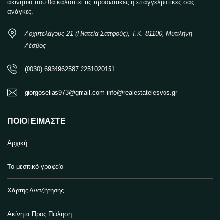
ακινήτου που θα καλύπτει τις προσωπικές η επαγγελματικές σας
ανάγκες.
Αρχιπελάγους 21 (Πλατεία Σαπφούς), Τ.Κ. 81100, Μυτιλήνη -
Λέσβος
(0030) 6934962587 2251020151
giorgoselias973@gmail.com info@realestatelesvos.gr
ΠΟΙΟΙ ΕΊΜΑΣΤΕ
Αρχική
Το μεσιτικό γραφείο
Χάρτης Αναζήτησης
Ακίνητα Προς Πώληση