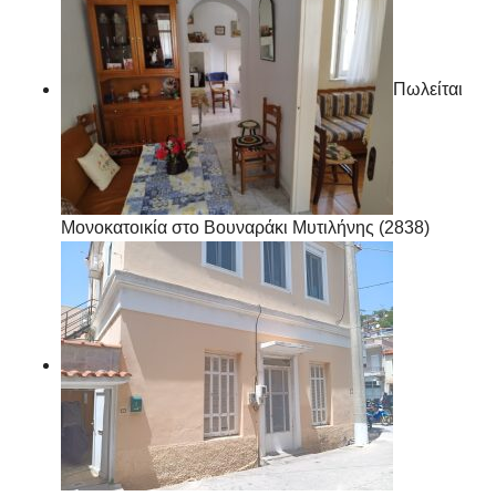
Πωλείται
Μονοκατοικία στο Βουναράκι Μυτιλήνης (2838)