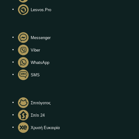
Lesvos.Pro
Messenger
Viber
WhatsApp
SMS
Σπιτόγατος
Σπίτι 24
Χρυσή Ευκαιρία