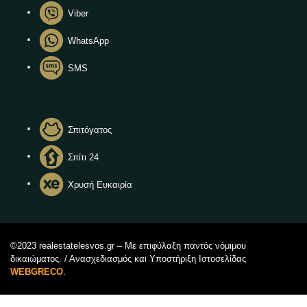
Viber
WhatsApp
SMS
Σπιτόγατος
Σπίτι 24
Χρυσή Ευκαιρία
©2023 realestatelesvos.gr – Με επιφύλαξη παντός νόμιμου
δικαιώματος. / Ανασχεδιασμός και Υποστήριξη Ιστοσελίδας
WEBGRECO
.