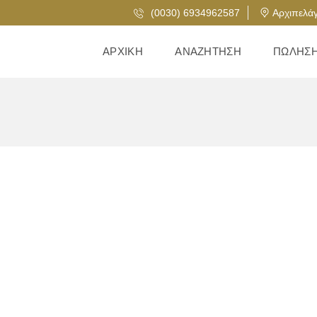
(0030) 6934962587
Αρχιπελάγ
ΑΡΧΙΚΉ
ΑΝΑΖΉΤΗΣΗ
ΠΏΛΗΣ