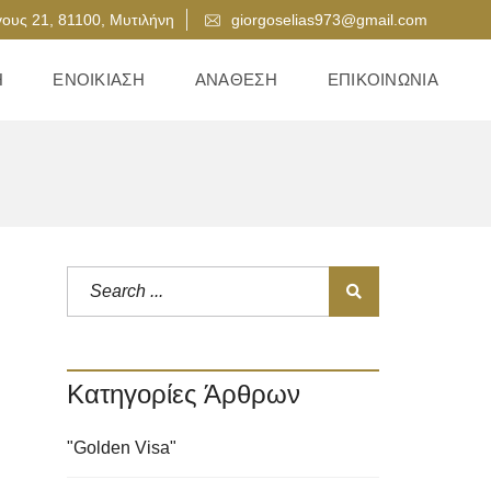
ους 21, 81100, Μυτιλήνη
giorgoselias973@gmail.com
Η
ΕΝΟΙΚΊΑΣΗ
ΑΝΆΘΕΣΗ
ΕΠΙΚΟΙΝΩΝΊΑ
Κατηγορίες Άρθρων
"Golden Visa"