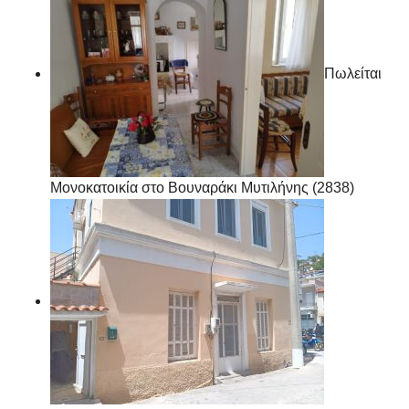
Πωλείται
Μονοκατοικία στο Βουναράκι Μυτιλήνης (2838)