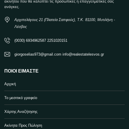
ακινήτου που θα καλύπτει τις προσωπικές η επαγγελματικές σας
ανάγκες.
Αρχιπελάγους 21 (Πλατεία Σαπφούς), Τ.Κ. 81100, Μυτιλήνη -
Λέσβος
(0030) 6934962587 2251020151
giorgoselias973@gmail.com info@realestatelesvos.gr
ΠΟΙΟΙ ΕΊΜΑΣΤΕ
Αρχική
Το μεσιτικό γραφείο
Χάρτης Αναζήτησης
Ακίνητα Προς Πώληση