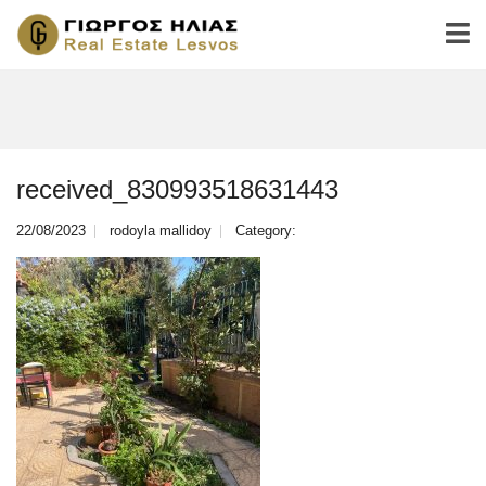
received_830993518631443
22/08/2023
rodoyla mallidoy
Category: