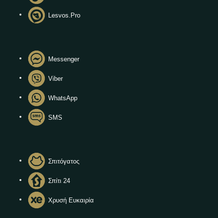
Lesvos.Pro
Messenger
Viber
WhatsApp
SMS
Σπιτόγατος
Σπίτι 24
Χρυσή Ευκαιρία