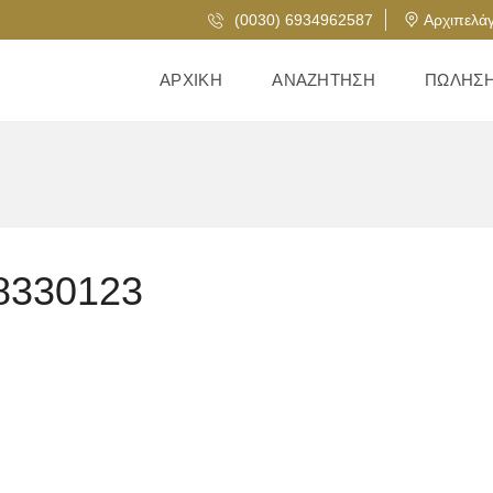
(0030) 6934962587
Αρχιπελάγ
ΑΡΧΙΚΉ
ΑΝΑΖΉΤΗΣΗ
ΠΏΛΗΣ
8330123