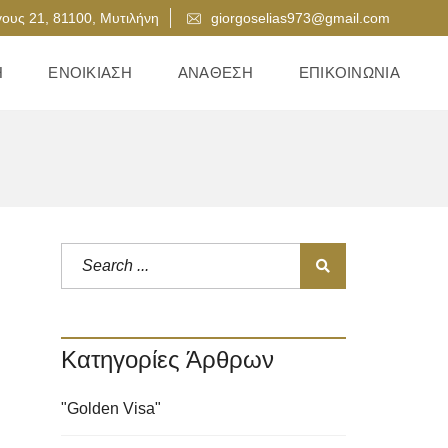
ους 21, 81100, Μυτιλήνη
giorgoselias973@gmail.com
Η
ΕΝΟΙΚΊΑΣΗ
ΑΝΆΘΕΣΗ
ΕΠΙΚΟΙΝΩΝΊΑ
Κατηγορίες Άρθρων
"Golden Visa"