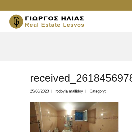
received_261845697
25/08/2023
rodoyla mallidoy
Category: