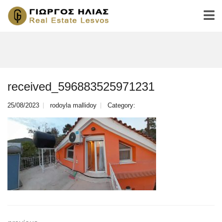
received_596883525971231
25/08/2023
rodoyla mallidoy
Category: