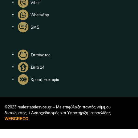
Viber
WhatsApp
SMS
Σπιτόγατος
Σπίτι 24
Χρυσή Ευκαιρία
©2023 realestatelesvos.gr – Με επιφύλαξη παντός νόμιμου
δικαιώματος. / Ανασχεδιασμός και Υποστήριξη Ιστοσελίδας
WEBGRECO
.