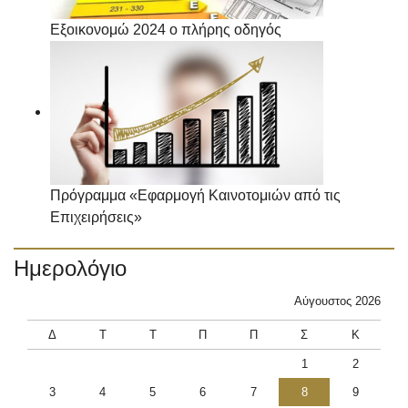
Εξοικονομώ 2024 ο πλήρης οδηγός
Πρόγραμμα «Εφαρμογή Καινοτομιών από τις
Επιχειρήσεις»
Ημερολόγιο
Αύγουστος 2026
Δ
Τ
Τ
Π
Π
Σ
Κ
1
2
3
4
5
6
7
8
9