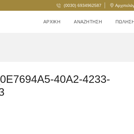
(0030) 6934962587
Αρχιπελάγ
ΑΡΧΙΚΉ
ΑΝΑΖΉΤΗΣΗ
ΠΏΛΗΣ
_0E7694A5-40A2-4233-
3