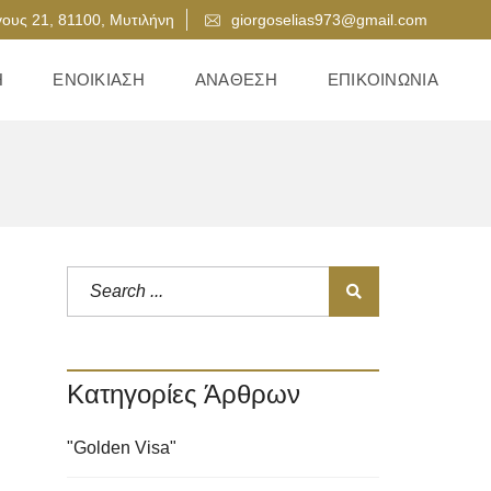
ους 21, 81100, Μυτιλήνη
giorgoselias973@gmail.com
Η
ΕΝΟΙΚΊΑΣΗ
ΑΝΆΘΕΣΗ
ΕΠΙΚΟΙΝΩΝΊΑ
Κατηγορίες Άρθρων
"Golden Visa"