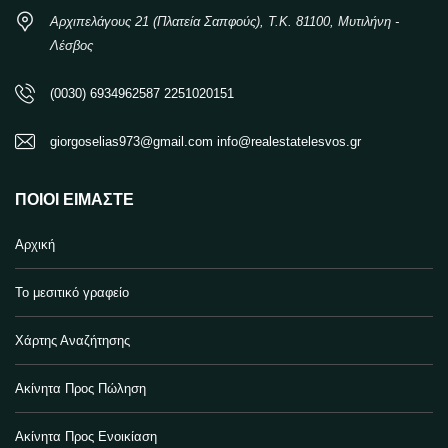
Αρχιπελάγους 21 (Πλατεία Σαπφούς), Τ.Κ. 81100, Μυτιλήνη -
Λέσβος
(0030) 6934962587 2251020151
giorgoselias973@gmail.com info@realestatelesvos.gr
ΠΟΙΟΙ ΕΊΜΑΣΤΕ
Αρχική
Το μεσιτικό γραφείο
Χάρτης Αναζήτησης
Ακίνητα Προς Πώληση
Ακίνητα Προς Ενοικίαση