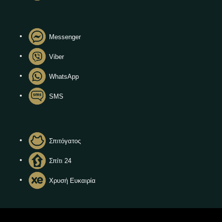
Messenger
Viber
WhatsApp
SMS
Σπιτόγατος
Σπίτι 24
Χρυσή Ευκαιρία