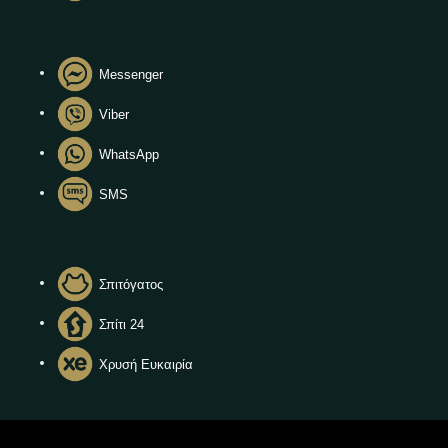
Messenger
Viber
WhatsApp
SMS
Σπιτόγατος
Σπίτι 24
Χρυσή Ευκαιρία