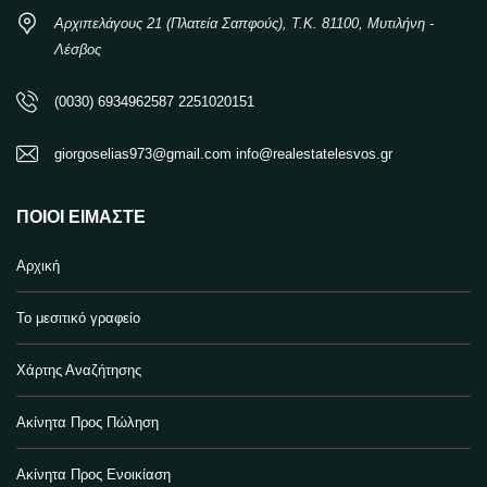
Αρχιπελάγους 21 (Πλατεία Σαπφούς), Τ.Κ. 81100, Μυτιλήνη -
Λέσβος
(0030) 6934962587 2251020151
giorgoselias973@gmail.com info@realestatelesvos.gr
ΠΟΙΟΙ ΕΊΜΑΣΤΕ
Αρχική
Το μεσιτικό γραφείο
Χάρτης Αναζήτησης
Ακίνητα Προς Πώληση
Ακίνητα Προς Ενοικίαση