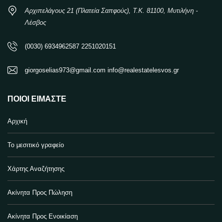
Αρχιπελάγους 21 (Πλατεία Σαπφούς), Τ.Κ. 81100, Μυτιλήνη -
Λέσβος
(0030) 6934962587 2251020151
giorgoselias973@gmail.com info@realestatelesvos.gr
ΠΟΙΟΙ ΕΊΜΑΣΤΕ
Αρχική
Το μεσιτικό γραφείο
Χάρτης Αναζήτησης
Ακίνητα Προς Πώληση
Ακίνητα Προς Ενοικίαση