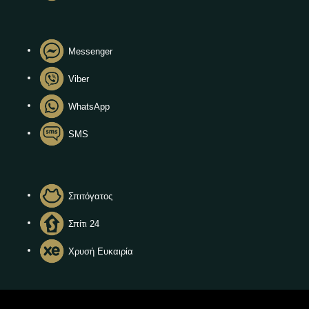
Messenger
Viber
WhatsApp
SMS
Σπιτόγατος
Σπίτι 24
Χρυσή Ευκαιρία