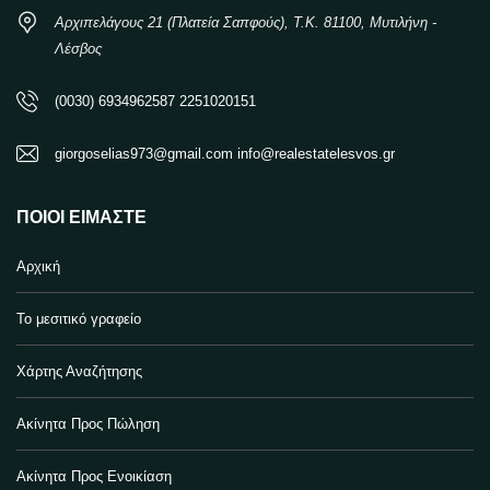
Αρχιπελάγους 21 (Πλατεία Σαπφούς), Τ.Κ. 81100, Μυτιλήνη -
Λέσβος
(0030) 6934962587 2251020151
giorgoselias973@gmail.com info@realestatelesvos.gr
ΠΟΙΟΙ ΕΊΜΑΣΤΕ
Αρχική
Το μεσιτικό γραφείο
Χάρτης Αναζήτησης
Ακίνητα Προς Πώληση
Ακίνητα Προς Ενοικίαση