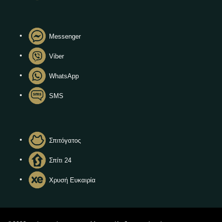
Messenger
Viber
WhatsApp
SMS
Σπιτόγατος
Σπίτι 24
Χρυσή Ευκαιρία