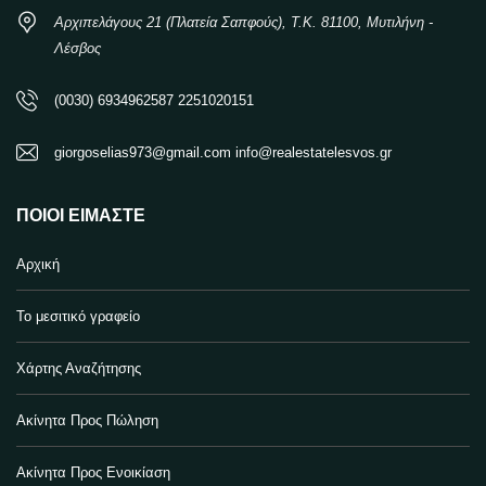
Αρχιπελάγους 21 (Πλατεία Σαπφούς), Τ.Κ. 81100, Μυτιλήνη -
Λέσβος
(0030) 6934962587 2251020151
giorgoselias973@gmail.com info@realestatelesvos.gr
ΠΟΙΟΙ ΕΊΜΑΣΤΕ
Αρχική
Το μεσιτικό γραφείο
Χάρτης Αναζήτησης
Ακίνητα Προς Πώληση
Ακίνητα Προς Ενοικίαση