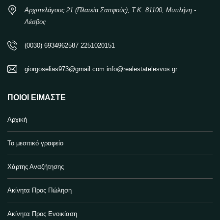
Αρχιπελάγους 21 (Πλατεία Σαπφούς), Τ.Κ. 81100, Μυτιλήνη -
Λέσβος
(0030) 6934962587 2251020151
giorgoselias973@gmail.com info@realestatelesvos.gr
ΠΟΙΟΙ ΕΊΜΑΣΤΕ
Αρχική
Το μεσιτικό γραφείο
Χάρτης Αναζήτησης
Ακίνητα Προς Πώληση
Ακίνητα Προς Ενοικίαση