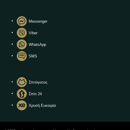
Messenger
Viber
WhatsApp
SMS
Σπιτόγατος
Σπίτι 24
Χρυσή Ευκαιρία