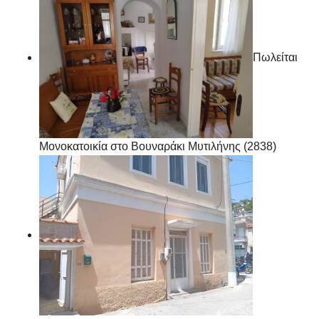
Πωλείται
Μονοκατοικία στο Βουναράκι Μυτιλήνης (2838)