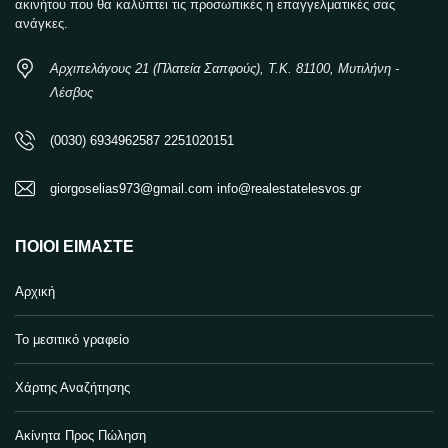
ακινήτου που θα καλύπτει τις προσωπικές η επαγγελματικές σας
ανάγκες.
Αρχιπελάγους 21 (Πλατεία Σαπφούς), Τ.Κ. 81100, Μυτιλήνη -
Λέσβος
(0030) 6934962587 2251020151
giorgoselias973@gmail.com info@realestatelesvos.gr
ΠΟΙΟΙ ΕΊΜΑΣΤΕ
Αρχική
Το μεσιτικό γραφείο
Χάρτης Αναζήτησης
Ακίνητα Προς Πώληση