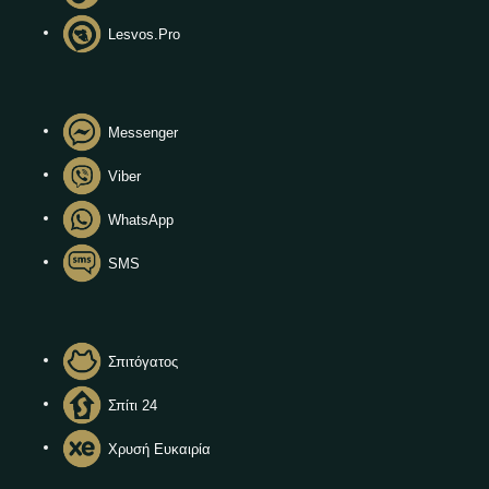
Lesvos.Pro
Messenger
Viber
WhatsApp
SMS
Σπιτόγατος
Σπίτι 24
Χρυσή Ευκαιρία