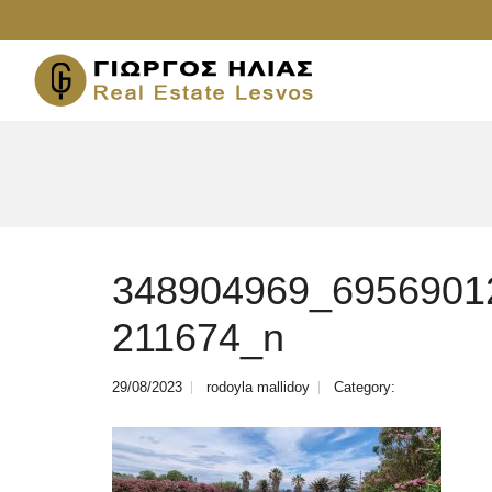
348904969_6956901
211674_n
29/08/2023
rodoyla mallidoy
Category: