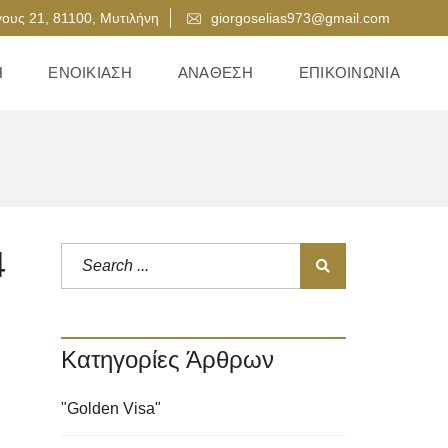
ους 21, 81100, Μυτιλήνη
giorgoselias973@gmail.com
Η
ΕΝΟΙΚΊΑΣΗ
ΑΝΆΘΕΣΗ
ΕΠΙΚΟΙΝΩΝΊΑ
4
Κατηγορίες Άρθρων
"Golden Visa"