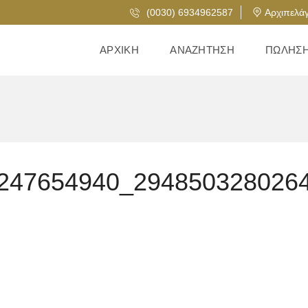
(0030) 6934962587
Αρχιπελάγ
ΑΡΧΙΚΉ
ΑΝΑΖΉΤΗΣΗ
ΠΏΛΗΣ
247654940_294850328026