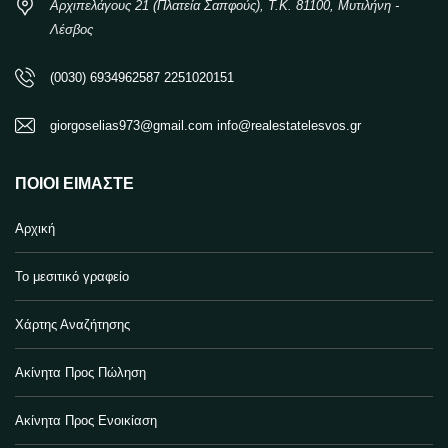
Αρχιπελάγους 21 (Πλατεία Σαπφούς), Τ.Κ. 81100, Μυτιλήνη -
Λέσβος
(0030) 6934962587 2251020151
giorgoselias973@gmail.com info@realestatelesvos.gr
ΠΟΙΟΙ ΕΊΜΑΣΤΕ
Αρχική
Το μεσιτικό γραφείο
Χάρτης Αναζήτησης
Ακίνητα Προς Πώληση
Ακίνητα Προς Ενοικίαση