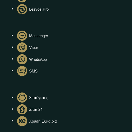
Lesvos.Pro
Messenger
Viber
WhatsApp
SMS
Σπιτόγατος
Σπίτι 24
Χρυσή Ευκαιρία