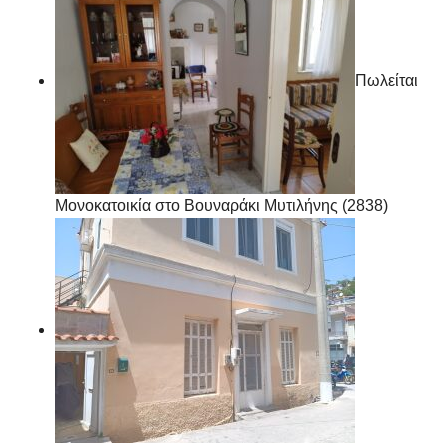
Πωλείται
Μονοκατοικία στο Βουναράκι Μυτιλήνης (2838)