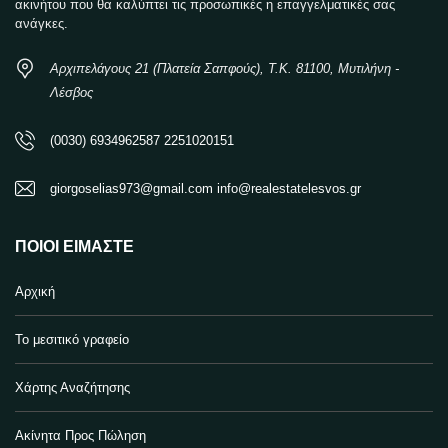
ακινήτου που θα καλύπτει τις προσωπικές η επαγγελματικές σας
ανάγκες.
Αρχιπελάγους 21 (Πλατεία Σαπφούς), Τ.Κ. 81100, Μυτιλήνη -
Λέσβος
(0030) 6934962587 2251020151
giorgoselias973@gmail.com info@realestatelesvos.gr
ΠΟΙΟΙ ΕΊΜΑΣΤΕ
Αρχική
Το μεσιτικό γραφείο
Χάρτης Αναζήτησης
Ακίνητα Προς Πώληση