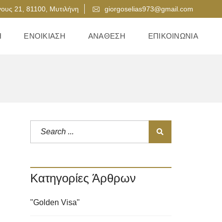
ους 21, 81100, Μυτιλήνη
giorgoselias973@gmail.com
Η
ΕΝΟΙΚΊΑΣΗ
ΑΝΆΘΕΣΗ
ΕΠΙΚΟΙΝΩΝΊΑ
Κατηγορίες Άρθρων
"Golden Visa"