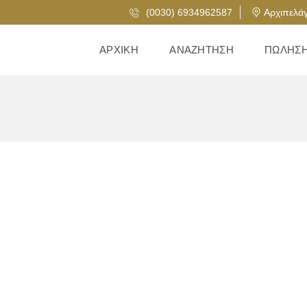
(0030) 6934962587
Αρχιπελάγ
ΑΡΧΙΚΉ
ΑΝΑΖΉΤΗΣΗ
ΠΏΛΗΣ