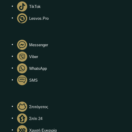
TikTok
Lesvos.Pro
Messenger
Viber
WhatsApp
SMS
Σπιτόγατος
Σπίτι 24
Χρυσή Ευκαιρία