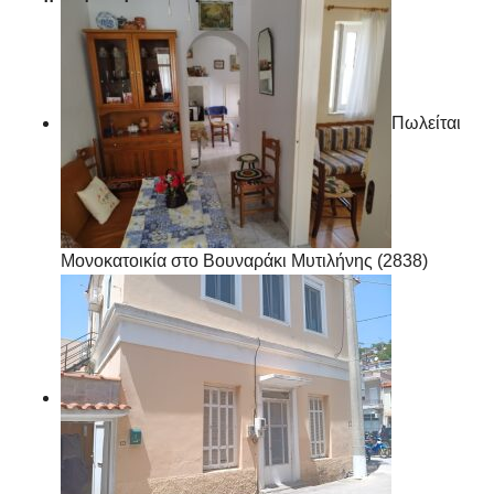
Πωλείται
Μονοκατοικία στο Βουναράκι Μυτιλήνης (2838)