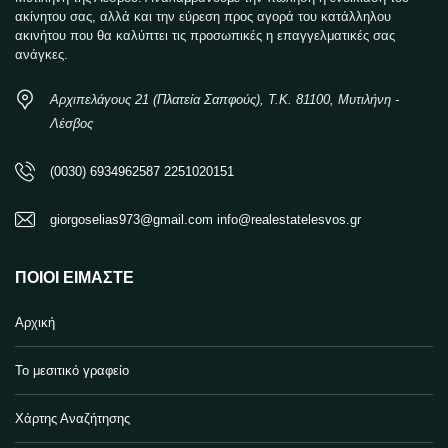
ακίνητου σας, αλλά και την εύρεση προς αγορά του κατάλληλου
ακινήτου που θα καλύπτει τις προσωπικές η επαγγελματικές σας
ανάγκες.
Αρχιπελάγους 21 (Πλατεία Σαπφούς), Τ.Κ. 81100, Μυτιλήνη -
Λέσβος
(0030) 6934962587 2251020151
giorgoselias973@gmail.com info@realestatelesvos.gr
ΠΟΙΟΙ ΕΊΜΑΣΤΕ
Αρχική
Το μεσιτικό γραφείο
Χάρτης Αναζήτησης