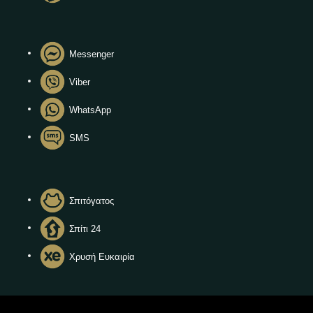
Messenger
Viber
WhatsApp
SMS
Σπιτόγατος
Σπίτι 24
Χρυσή Ευκαιρία