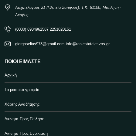
Αρχιπελάγους 21 (Πλατεία Σαπφούς), Τ.Κ. 81100, Μυτιλήνη -
Λέσβος
(0030) 6934962587 2251020151
giorgoselias973@gmail.com info@realestatelesvos.gr
ΠΟΙΟΙ ΕΊΜΑΣΤΕ
Αρχική
Το μεσιτικό γραφείο
Χάρτης Αναζήτησης
Ακίνητα Προς Πώληση
Ακίνητα Προς Ενοικίαση