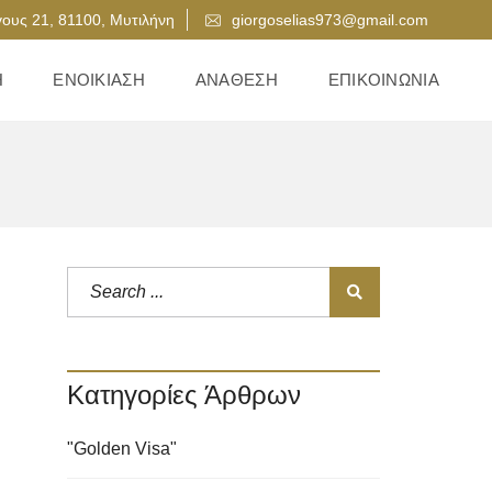
ους 21, 81100, Μυτιλήνη
giorgoselias973@gmail.com
Η
ΕΝΟΙΚΊΑΣΗ
ΑΝΆΘΕΣΗ
ΕΠΙΚΟΙΝΩΝΊΑ
Κατηγορίες Άρθρων
"Golden Visa"