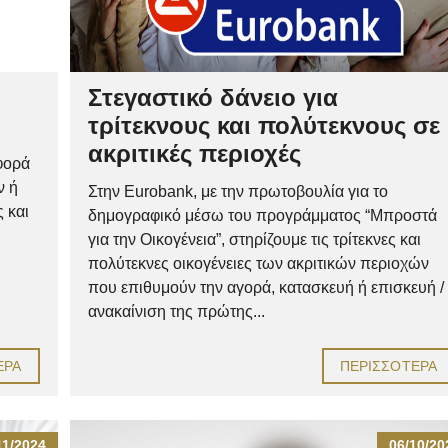
Στεγαστικό δάνειο για
τρίτεκνους και πολύτεκνους σε
ακριτικές περιοχές
φορά
ν ή
Στην Eurobank, με την πρωτοβουλία για το
 και
δημογραφικό μέσω του προγράμματος “Μπροστά
για την Οικογένεια”, στηρίζουμε τις τρίτεκνες και
πολύτεκνες οικογένειες των ακριτικών περιοχών
που επιθυμούν την αγορά, κατασκευή ή επισκευή /
ανακαίνιση της πρώτης...
ΕΡΑ
ΠΕΡΙΣΣΌΤΕΡΑ
11/2024
06/10/20