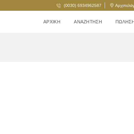
(0030) 6934962587
Αρχιπελάγ
ΑΡΧΙΚΉ
ΑΝΑΖΉΤΗΣΗ
ΠΏΛΗΣ