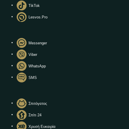
TikTok
Lesvos.Pro
Messenger
Viber
WhatsApp
SMS
Σπιτόγατος
Σπίτι 24
Χρυσή Ευκαιρία