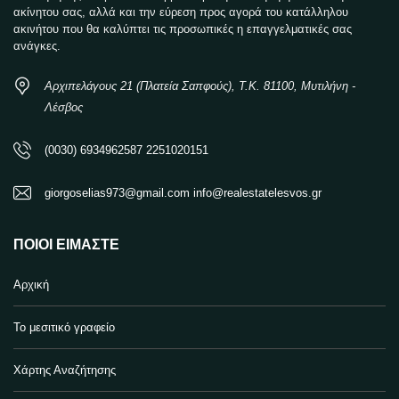
ακίνητου σας, αλλά και την εύρεση προς αγορά του κατάλληλου
ακινήτου που θα καλύπτει τις προσωπικές η επαγγελματικές σας
ανάγκες.
Αρχιπελάγους 21 (Πλατεία Σαπφούς), Τ.Κ. 81100, Μυτιλήνη -
Λέσβος
(0030) 6934962587 2251020151
giorgoselias973@gmail.com info@realestatelesvos.gr
ΠΟΙΟΙ ΕΊΜΑΣΤΕ
Αρχική
Το μεσιτικό γραφείο
Χάρτης Αναζήτησης