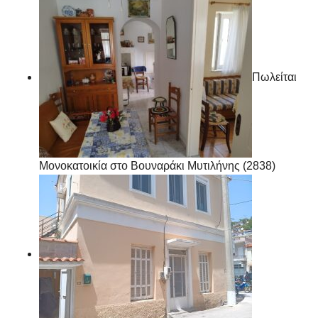
Πωλείται
Μονοκατοικία στο Βουναράκι Μυτιλήνης (2838)