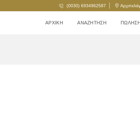
(0030) 6934962587
Αρχιπελάγ
ΑΡΧΙΚΉ
ΑΝΑΖΉΤΗΣΗ
ΠΏΛΗΣ