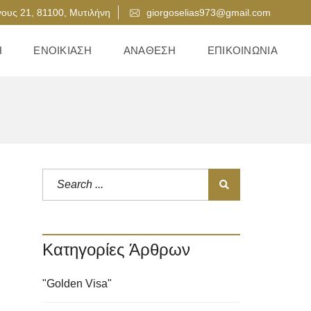
ους 21, 81100, Μυτιλήνη
giorgoselias973@gmail.com
Η
ΕΝΟΙΚΊΑΣΗ
ΑΝΆΘΕΣΗ
ΕΠΙΚΟΙΝΩΝΊΑ
Κατηγορίες Άρθρων
"Golden Visa"