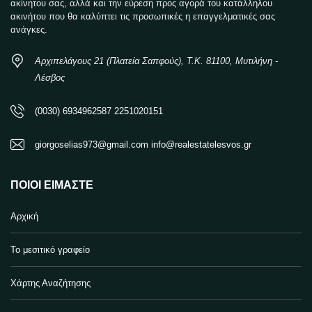
ακίνητου σας, αλλά και την εύρεση προς αγορά του κατάλληλου
ακινήτου που θα καλύπτει τις προσωπικές η επαγγελματικές σας
ανάγκες.
Αρχιπελάγους 21 (Πλατεία Σαπφούς), Τ.Κ. 81100, Μυτιλήνη -
Λέσβος
(0030) 6934962587 2251020151
giorgoselias973@gmail.com info@realestatelesvos.gr
ΠΟΙΟΙ ΕΊΜΑΣΤΕ
Αρχική
Το μεσιτικό γραφείο
Χάρτης Αναζήτησης