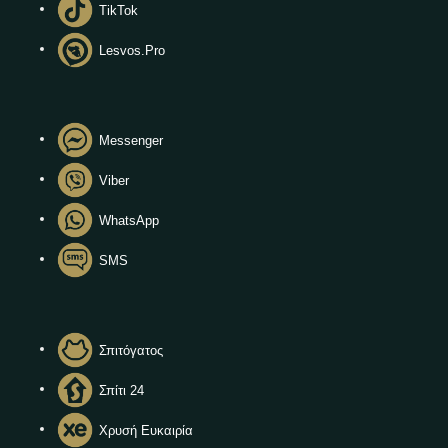
TikTok
Lesvos.Pro
Messenger
Viber
WhatsApp
SMS
Σπιτόγατος
Σπίτι 24
Χρυσή Ευκαιρία